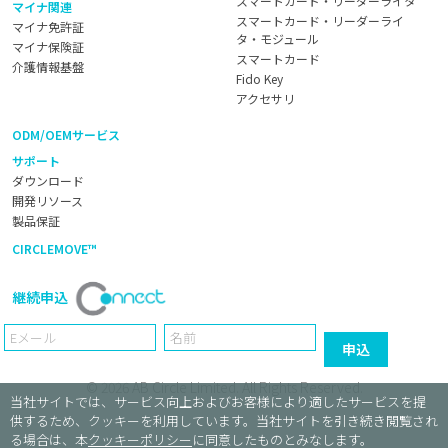
スマートカード・リーダーライタ
マイナ関連
スマートカード・リーダーライ
マイナ免許証
タ・モジュール
マイナ保険証
スマートカード
介護情報基盤
Fido Key
アクセサリ
ODM/OEMサービス
サポート
ダウンロード
開発リソース
製品保証
CIRCLEMOVE™
継続申込
Email
Name
申込
© 2026
AB Circle Limited
. All Rights Reserved.
当社サイトでは、サービス向上およびお客様により適したサービスを提
供するため、クッキーを利用しています。当社サイトを引き続き閲覧され
る場合は、本
クッキーポリシー
に同意したものとみなします。