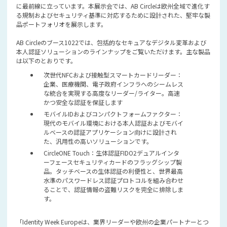
に最前線に立っています。本展示会では、AB Circleは欧州全域で進化す
る規制およびセキュリティ基準に対応するために設計された、堅牢な製
品ポートフォリオを展示します。
AB Circleのブース1022では、包括的なセキュアなデジタル変革および
本人認証ソリューションのラインナップをご覧いただけます。主な製品
は以下のとおりです。
次世代NFCおよび接触型スマートカードリーダー：
企業、医療機関、電子政府インフラへのシームレス
な統合を実現する高度なリーダー/ライター。高速
かつ安全な認証を保証します
モバイルIDおよびコンパクトフォームファクター：
現代のモバイル環境における本人認証およびモバイ
ルベースの認証アプリケーション向けに設計され
た、汎用性の高いソリューションです。
CircleONE Touch
：生体認証FIDO2デュアルインタ
ーフェースセキュリティカードのフラッグシップ製
品。タッチベースの生体認証の利便性と、世界最高
水準のパスワードレス認証プロトコルを組み合わせ
ることで、認証情報の盗難リスクを完全に排除しま
す。
「Identity Week Europeは、業界リーダーや欧州の企業パートナーとつ