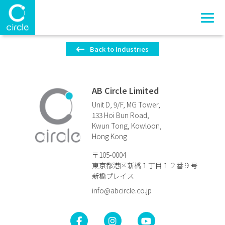
Back to Industries
AB Circle Limited
Unit D, 9/F, MG Tower,
133 Hoi Bun Road,
Kwun Tong, Kowloon,
Hong Kong
〒105-0004
東京都港区新橋１丁目１２番９号
新橋プレイス
info@abcircle.co.jp