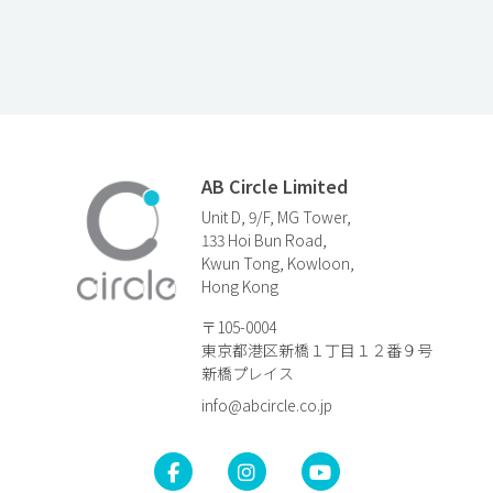
AB Circle Limited
Unit D, 9/F, MG Tower,
133 Hoi Bun Road,
Kwun Tong, Kowloon,
Hong Kong
〒105-0004
東京都港区新橋１丁目１２番９号
新橋プレイス
info@abcircle.co.jp